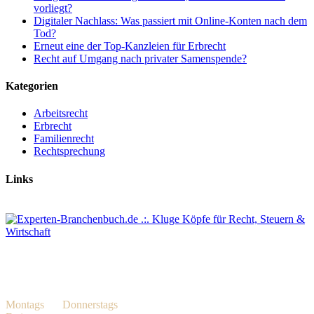
vorliegt?
Digitaler Nachlass: Was passiert mit Online-Konten nach dem
Tod?
Erneut eine der Top-Kanzleien für Erbrecht
Recht auf Umgang nach privater Samenspende?
Kategorien
Arbeitsrecht
Erbrecht
Familienrecht
Rechtsprechung
Links
BÖSCH & KALAGI Rechtsanwälte Partnerschaft mbB
Heiligenstr. 7, 40721 Hilden
Geschäftszeiten
Montags
bis
Donnerstags
08.00 Uhr – 18.00 Uhr