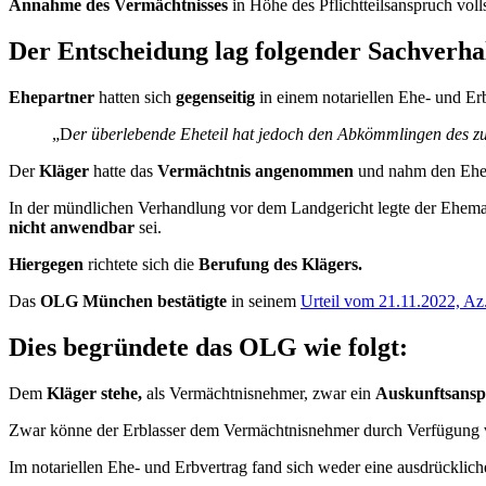
Annahme des Vermächtnisses
in Höhe des Pflichtteilsanspruch voll
Der Entscheidung lag folgender Sachverha
Ehepartner
hatten sich
gegenseitig
in einem notariellen Ehe- und Er
„D
er überlebende Eheteil hat jedoch den Abkömmlingen des zue
Der
Kläger
hatte das
Vermächtnis angenommen
und nahm den Ehem
In der mündlichen Verhandlung vor dem Landgericht legte der Ehemann
nicht anwendbar
sei.
Hiergegen
richtete sich die
Berufung des Klägers.
Das
OLG München bestätigte
in seinem
Urteil vom 21.11.2022, Az
Dies begründete das OLG wie folgt:
Dem
Kläger stehe,
als Vermächtnisnehmer, zwar ein
Auskunftsansp
Zwar könne der Erblasser dem Vermächtnisnehmer durch Verfügung vo
Im notariellen Ehe- und Erbvertrag fand sich weder eine ausdrückli