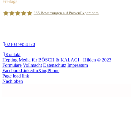
Freitags
08.00 Uhr – 17.00 Uhr
365
Bewertungen auf ProvenExpert.com
Wir freuen uns über Ihre telefonische
Kontaktaufnahme:
BÖSCH &KALAGI Rechtsanwälte Partnerschaft mbB
02103 9954170
Kontakt
Hepting Media für
BÖSCH & KALAGI · Hilden © 2023
Formulare
Vollmacht
Datenschutz
Impressum
Facebook
LinkedIn
Xing
Phone
Page load link
Nach oben