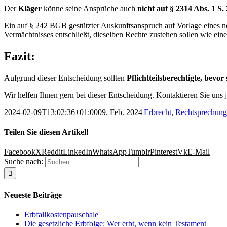
Der
Kläger
könne seine Ansprüche auch
nicht auf § 2314 Abs. 1 S
Ein auf § 242 BGB gestützter Auskunftsanspruch auf Vorlage eines not
Vermächtnisses entschließt, dieselben Rechte zustehen sollen wie einem
Fazit:
Aufgrund dieser Entscheidung sollten
Pflichtteilsberechtigte, bev
Wir helfen Ihnen gern bei dieser Entscheidung. Kontaktieren Sie uns j
2024-02-09T13:02:36+01:00
09. Feb. 2024
|
Erbrecht
,
Rechtsprechung
Teilen Sie diesen Artikel!
Facebook
X
Reddit
LinkedIn
WhatsApp
Tumblr
Pinterest
Vk
E-Mail
Suche nach:
Neueste Beiträge
Erbfallkostenpauschale
Die gesetzliche Erbfolge: Wer erbt, wenn kein Testament