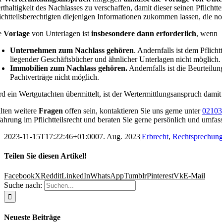
thaltigkeit des Nachlasses zu verschaffen, damit dieser seinen Pflich
ichtteilsberechtigten diejenigen Informationen zukommen lassen, die 
e
Vorlage
von Unterlagen ist
insbesondere dann erforderlich
, wenn
Unternehmen zum Nachlass gehören
. Andernfalls ist dem Pflic
liegender Geschäftsbücher und ähnlicher Unterlagen nicht möglich.
Immobilien zum Nachlass gehören.
Andernfalls ist die Beurteil
Pachtverträge nicht möglich.
d ein Wertgutachten übermittelt, ist der Wertermittlungsanspruch damit 
lten weitere
Fragen
offen sein, kontaktieren Sie uns gerne unter
02103
ahrung im Pflichtteilsrecht und beraten Sie gerne persönlich und umfas
2023-11-15T17:22:46+01:00
07. Aug. 2023
|
Erbrecht
,
Rechtsprechun
Teilen Sie diesen Artikel!
Facebook
X
Reddit
LinkedIn
WhatsApp
Tumblr
Pinterest
Vk
E-Mail
Suche nach:
Neueste Beiträge