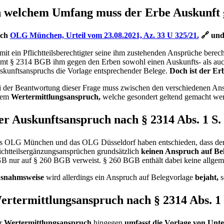
n welchem Umfang muss der Erbe Auskunft ge
ch
OLG München, Urteil vom 23.08.2021, Az. 33 U 325/21.
🔗
un
it ein Pflichtteilsberechtigter seine ihm zustehenden Ansprüche ber
mt § 2314 BGB ihm gegen den Erben sowohl einen Auskunfts- als auch 
kunftsanspruchs die Vorlage entsprechender Belege.
Doch ist der Erb
i der Beantwortung dieser Frage muss zwischen den verschiedenen A
nem
Wertermittlungsanspruch,
welche gesondert geltend gemacht we
er Auskunftsanspruch nach § 2314 Abs. 1 S
 OLG München und das OLG Düsseldorf haben entschieden, dass der Pf
ichtteilsergänzungsansprüchen grundsätzlich
keinen Anspruch auf Be
 nur auf § 260 BGB verweist. § 260 BGB enthält dabei keine allgemei
snahmsweise
wird allerdings ein Anspruch auf Belegvorlage
bejaht,
s
ertermittlungsanspruch nach § 2314 Abs. 1
r
Wertermittlungsanspruch
hingegen
umfasst die Vorlage von Unte