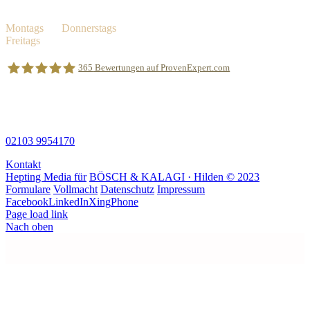
Geschäftszeiten
Montags
bis
Donnerstags
08.00 Uhr – 18.00 Uhr
Freitags
08.00 Uhr – 17.00 Uhr
365
Bewertungen auf ProvenExpert.com
Wir freuen uns über Ihre telefonische
Kontaktaufnahme:
BÖSCH &KALAGI Rechtsanwälte Partnerschaft mbB
02103 9954170
Kontakt
Hepting Media für
BÖSCH & KALAGI · Hilden © 2023
Formulare
Vollmacht
Datenschutz
Impressum
Facebook
LinkedIn
Xing
Phone
Page load link
Nach oben