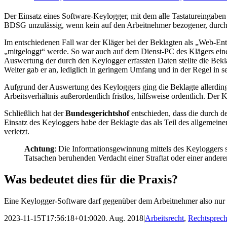
Der Einsatz eines Software-Keylogger, mit dem alle Tastatureingabe
BDSG unzulässig, wenn kein auf den Arbeitnehmer bezogener, durch k
Im entschiedenen Fall war der Kläger bei der Beklagten als „Web-Entw
„mitgeloggt“ werde. So war auch auf dem Dienst-PC des Klägers eine S
Auswertung der durch den Keylogger erfassten Daten stellte die Bekla
Weiter gab er an, lediglich in geringem Umfang und in der Regel in s
Aufgrund der Auswertung des Keyloggers ging die Beklagte allerdings
Arbeitsverhältnis außerordentlich fristlos, hilfsweise ordentlich. De
Schließlich hat der
Bundesgerichtshof
entschieden, dass die durch
Einsatz des Keyloggers habe der Beklagte das als Teil des allgemein
verletzt.
Achtung
: Die Informationsgewinnung mittels des Keyloggers 
Tatsachen beruhenden Verdacht einer Straftat oder einer ander
Was bedeutet dies für die Praxis?
Eine Keylogger-Software darf gegenüber dem Arbeitnehmer also nur da
2023-11-15T17:56:18+01:00
20. Aug. 2018
|
Arbeitsrecht
,
Rechtsprec