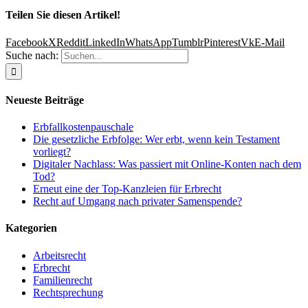
Teilen Sie diesen Artikel!
Facebook
X
Reddit
LinkedIn
WhatsApp
Tumblr
Pinterest
Vk
E-Mail
Suche nach:
Neueste Beiträge
Erbfallkostenpauschale
Die gesetzliche Erbfolge: Wer erbt, wenn kein Testament
vorliegt?
Digitaler Nachlass: Was passiert mit Online-Konten nach dem
Tod?
Erneut eine der Top-Kanzleien für Erbrecht
Recht auf Umgang nach privater Samenspende?
Kategorien
Arbeitsrecht
Erbrecht
Familienrecht
Rechtsprechung