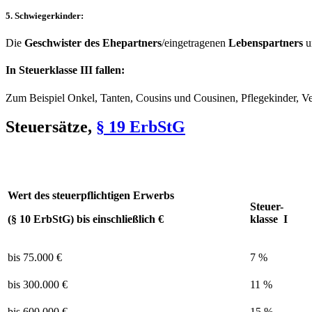
5. Schwiegerkinder:
Die
Geschwister des Ehepartners
/eingetragenen
Lebenspartners
u
In Steuerklasse III fallen:
Zum Beispiel Onkel, Tanten, Cousins und Cousinen, Pflegekinder, Ver
Steuersätze,
§ 19 ErbStG
Wert des steuerpflichtigen Erwerbs
Steuer-
(§ 10 ErbStG) bis einschließlich €
klasse I
bis 75.000 €
7 %
bis 300.000 €
11 %
bis 600.000 €
15 %