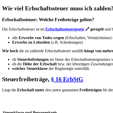
Wie viel Erbschaftssteuer muss ich zahlen
Erbschaftssteuer: Welche Freibeträge gelten?
Die Erbschaftssteuer ist im
Erbschaftssteuergesetz
🔗
geregelt
und be
alle
Erwerbe von Todes wegen
(Erbschaften, Vermächtnisse)
Erwerbe zu Lebzeiten
(z.B. Schenkungen)
Wie hoch
die zu zahlende Erbschaftssteuer ausfällt
hängt von mehre
ob
Steuerbefreiungen
im Sinne des Erbschaftssteuergesetzes v
ob die
Höhe der Erbschaft
bzw. der lebzeitigen Zuwendunge
welcher Steuerklasse
der Begünstigte unterfällt.
Steuerfreibeträge,
§ 16 ErbStG
Liegt die
Erbschaft unter
den unten genannten
Freibeträgen
für di
Steuerklasse und Personenkreis