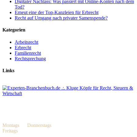
Digitaler Nachlass: Was passiert mit Online-Konten nach dem
Tod?
Erneut eine der Top-Kanzleien für Erbrecht
Recht auf Umgang nach privater Samenspende?
Kategorien
Arbeitsrecht
Erbrecht
Familienrecht
Rechtsprechung
Links
BÖSCH & KALAGI Rechtsanwälte Partnerschaft mbB
Heiligenstr. 7, 40721 Hilden
Geschäftszeiten
Montags
bis
Donnerstags
08.00 Uhr – 18.00 Uhr
Freitags
08.00 Uhr – 17.00 Uhr