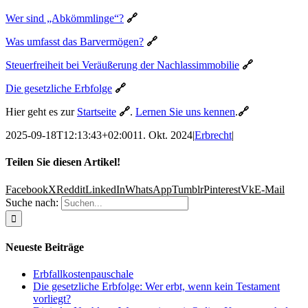
Wer sind „Abkömmlinge“?
🔗
Was umfasst das Barvermögen?
🔗
Steuerfreiheit bei Veräußerung der Nachlassimmobilie
🔗
Die gesetzliche Erbfolge
🔗
Hier geht es zur
Startseite
🔗
.
Lernen Sie uns kennen
.
🔗
2025-09-18T12:13:43+02:00
11. Okt. 2024
|
Erbrecht
|
Teilen Sie diesen Artikel!
Facebook
X
Reddit
LinkedIn
WhatsApp
Tumblr
Pinterest
Vk
E-Mail
Suche nach:
Neueste Beiträge
Erbfallkostenpauschale
Die gesetzliche Erbfolge: Wer erbt, wenn kein Testament
vorliegt?