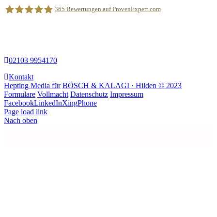
365
Bewertungen auf ProvenExpert.com
Wir freuen uns über Ihre telefonische
Kontaktaufnahme:
BÖSCH &KALAGI Rechtsanwälte Partnerschaft mbB
02103 9954170
Kontakt
Hepting Media für
BÖSCH & KALAGI · Hilden © 2023
Formulare
Vollmacht
Datenschutz
Impressum
Facebook
LinkedIn
Xing
Phone
Page load link
Nach oben